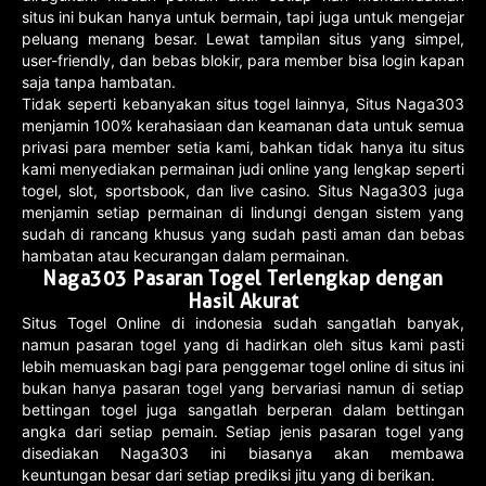
situs ini bukan hanya untuk bermain, tapi juga untuk mengejar
peluang menang besar. Lewat tampilan situs yang simpel,
user-friendly, dan bebas blokir, para member bisa login kapan
saja tanpa hambatan.
Tidak seperti kebanyakan situs togel lainnya, Situs Naga303
menjamin 100% kerahasiaan dan keamanan data untuk semua
privasi para member setia kami, bahkan tidak hanya itu situs
kami menyediakan permainan judi online yang lengkap seperti
togel, slot, sportsbook, dan live casino. Situs Naga303 juga
menjamin setiap permainan di lindungi dengan sistem yang
sudah di rancang khusus yang sudah pasti aman dan bebas
hambatan atau kecurangan dalam permainan.
Naga303 Pasaran Togel Terlengkap dengan
Hasil Akurat
Situs Togel Online di indonesia sudah sangatlah banyak,
namun pasaran togel yang di hadirkan oleh situs kami pasti
lebih memuaskan bagi para penggemar togel online di situs ini
bukan hanya pasaran togel yang bervariasi namun di setiap
bettingan togel juga sangatlah berperan dalam bettingan
angka dari setiap pemain. Setiap jenis pasaran togel yang
disediakan Naga303 ini biasanya akan membawa
keuntungan besar dari setiap prediksi jitu yang di berikan.